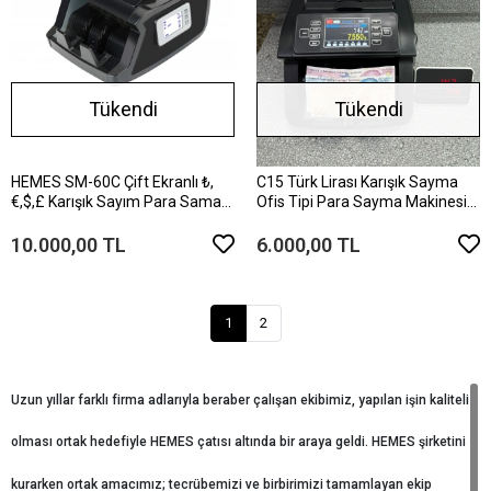
Tükendi
Tükendi
HEMES SM-60C Çift Ekranlı ₺,
C15 Türk Lirası Karışık Sayma
€,$,£ Karışık Sayım Para Sama
Ofis Tipi Para Sayma Makinesi
Makinesi
(EKRAN HEDİYELİ)
10.000,00 TL
6.000,00 TL
1
2
Uzun yıllar farklı firma adlarıyla beraber çalışan ekibimiz, yapılan işin kaliteli
olması ortak hedefiyle HEMES çatısı altında bir araya geldi. HEMES şirketini
kurarken ortak amacımız; tecrübemizi ve birbirimizi tamamlayan ekip