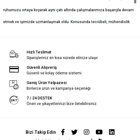
ruhumuzu ortaya koyarak aynı çatı altında çalışmalarımıza başarıyla devam
etmek ve işimizde uzmanlaşmak oldu. Konusunda tecrübeli, mühendislik
kavramına inanan ve müşterisine doğru teknik çözümleri beklentilerinin
üzerinde ürün ve hizmet sunarak memnuniyetlerini sağlamaktır. Sektöründe
Hızlı Teslimat
Siparişleriniz en kısa sürede elinize ulaşır.
farkındalık oluşturmayı hedefleyen, disiplinle çalışan, müşteri
Güvenli Alışveriş
memnuniyetine inanan, işini sahiplenen bir ekibiz.
Güvenli ve kolay ödeme sistemi
Geniş Ürün Yelpazesi
Binlerce ürün ve kampanya seçeneği
7 / 24 DESTEK
Öneri ve şikayetlerinizi bize iletebilirsiniz.
Bizi Takip Edin