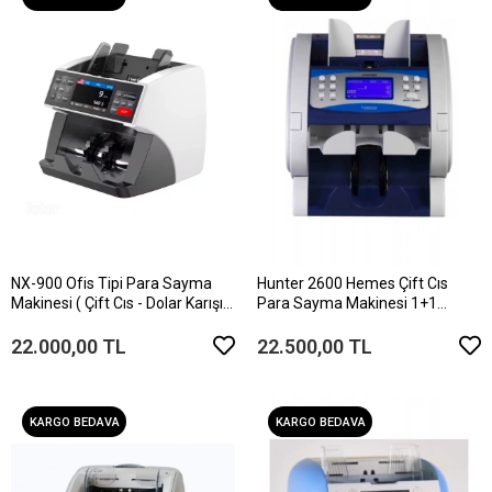
NX-900 Ofis Tipi Para Sayma
Hunter 2600 Hemes Çift Cıs
Makinesi ( Çift Cıs - Dolar Karışık
Para Sayma Makinesi 1+1
Sayım )
(YENİLENMİŞ ÜRÜN)
22.000,00 TL
22.500,00 TL
KARGO BEDAVA
KARGO BEDAVA