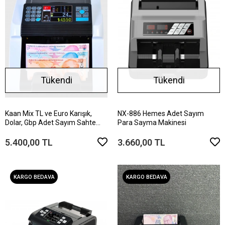
Tükendi
Tükendi
Kaan Mix TL ve Euro Karışık,
NX-886 Hemes Adet Sayım
Dolar, Gbp Adet Sayım Sahte
Para Sayma Makinesi
Kontrollü Ofis Tipi Para Sayma
Makinesi (Sesli Konuşma)
5.400,00 TL
3.660,00 TL
KARGO BEDAVA
KARGO BEDAVA