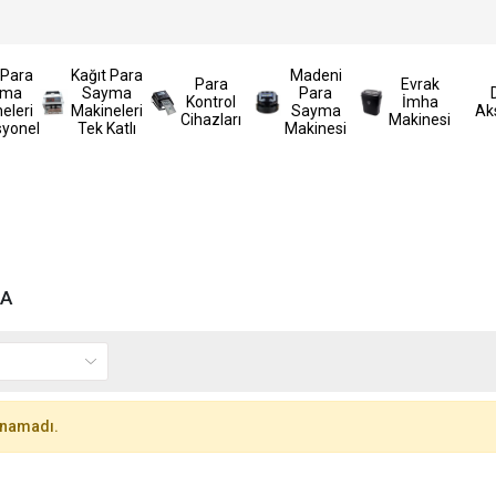
üğü
En Uygun Fiyat Seçenekleri İle Yetkili Servis Hizmetl
 Para
Kağıt Para
Madeni
Para
Evrak
yma
Sayma
Para
Kontrol
İmha
eleri
Makineleri
Sayma
Ak
Cihazları
Makinesi
syonel
Tek Katlı
Makinesi
MA
unamadı.