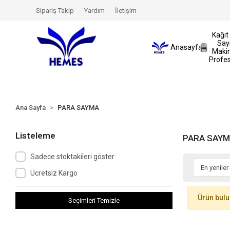
çenekleri İle Yetkili Servis Hizmetleri ve Türkiye Distribütörl
Sipariş Takip
Yardım
İletişim
Kağıt
Sa
Anasayfa
Makin
Profe
Ana Sayfa
PARA SAYMA
Listeleme
PARA SAY
Sadece stoktakileri göster
Ücretsiz Kargo
Ürün bul
Seçimleri Temizle